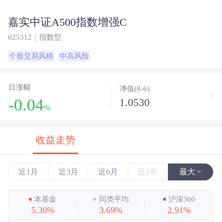
嘉实中证A500指数增强C
025312
指数型
个股交易风格
中高风险
日涨幅
净值(8-6)
-0.04
1.0530
%
收益走势
近1月
近3月
近6月
近1年
最大
近3年
本基金
同类平均
沪深300
5.30%
3.69%
2.91%
近5年