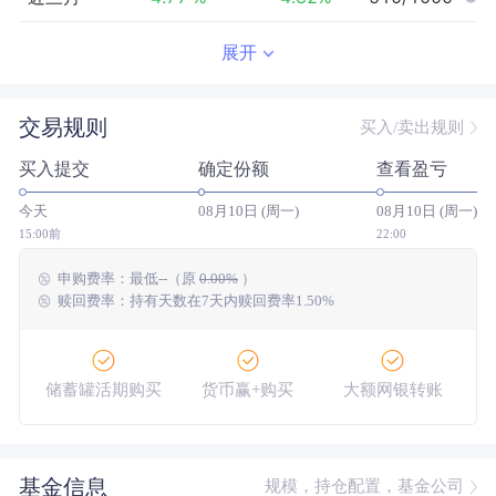
近半年
0.38
%
2.21
%
543/961
展开
近一年
--
0.00
%
--/--
交易规则
买入/卖出规则
近三年
--
0.00
%
--/--
买入提交
确定份额
查看盈亏
近五年
--
0.00
%
--/--
今天
08月10日 (周一)
08月10日 (周一)
今年以来
3.27
%
6.51
%
634/943
15:00前
22:00
申购费率：
最低
--
（原
0.00%
）
成立以来
5.30
%
--
--/--
赎回费率：持有天数在7天内赎回费率1.50%
储蓄罐活期购买
货币赢+购买
大额网银转账
基金信息
规模，持仓配置，基金公司