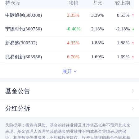
持仓股
涨幅
占比
较上期
中际旭创(300308)
2.35%
3.39%
0.53%
宁德时代(300750)
-0.40%
2.18%
-2.18%
新易盛(300502)
4.35%
1.88%
1.88%
兆易创新(603986)
6.70%
1.69%
1.69%
贵州茅台(600519)
0.11%
1.64%
-1.3%
展开
药明康德(603259)
6.01%
1.4%
-0.11%
基金公告
中国平安(601318)
-0.24%
1.32%
-1.06%
分红分拆
寒武纪(688256)
-0.88%
1.26%
1.26%
风险提示：投资有风险。基金的过往业绩及其净值高低并不预示其未来
海光信息(688041)
0.67%
1.2%
1.2%
表现。基金管理人管理的其他基金的业绩并不构成基金业绩表现的保
证。相关数据仅供参考，不构成投资建议。投资人请详阅基金合同和基