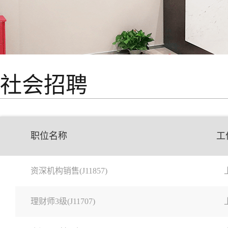
社会招聘
职位名称
工
资深机构销售(J11857)
理财师3级(J11707)