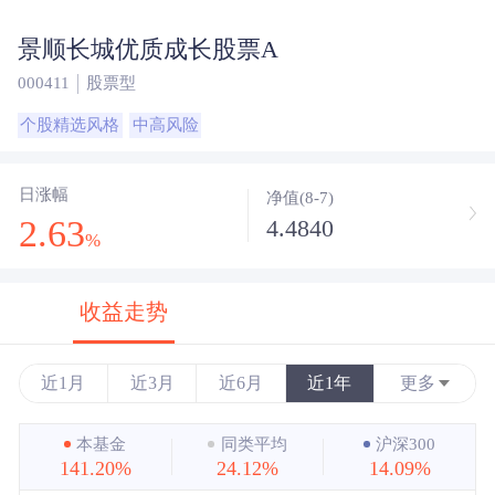
景顺长城优质成长股票A
000411
股票型
个股精选风格
中高风险
日涨幅
净值(8-7)
2.63
4.4840
%
收益走势
近1月
近3月
近6月
近1年
更多
近3年
本基金
同类平均
沪深300
141.20%
24.12%
14.09%
近5年