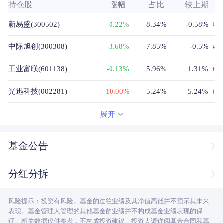
持仓股
涨幅
占比
较上期
新易盛(300502)
-0.22%
8.34%
-0.58%
中际旭创(300308)
-3.68%
7.85%
-0.5%
工业富联(601138)
-0.13%
5.96%
1.31%
光迅科技(002281)
10.00%
5.24%
5.24%
沪电股份(002463)
7.40%
4.93%
-0.93%
展开
大族激光(002008)
4.78%
4.92%
4.92%
基金公告
胜宏科技(300476)
12.01%
4.92%
-0.88%
分红分拆
源杰科技(688498)
1.69%
4.91%
-0.1%
风险提示：投资有风险。基金的过往业绩及其净值高低并不预示其未来
海光信息(688041)
1.61%
4.83%
4.83%
表现。基金管理人管理的其他基金的业绩并不构成基金业绩表现的保
证。相关数据仅供参考，不构成投资建议。投资人请详阅基金合同和基