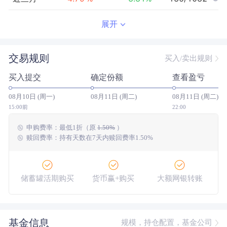
近半年
44.13
%
4.51
%
51/1059
展开
近一年
141.20
%
26.49
%
14/1008
交易规则
买入/卖出规则
近三年
253.69
%
37.78
%
5/825
买入提交
确定份额
查看盈亏
近五年
191.49
%
4.61
%
4/606
08月10日 (周一)
08月11日 (周二)
08月11日 (周二)
今年以来
50.27
%
9.53
%
56/1050
15:00前
22:00
申购费率：
最低
1折
（原
1.50%
）
成立以来
567.17
%
--
--/--
赎回费率：持有天数在7天内赎回费率1.50%
储蓄罐活期购买
货币赢+购买
大额网银转账
基金信息
规模，持仓配置，基金公司