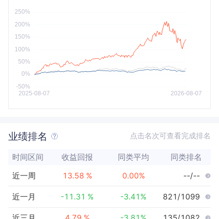
今年以来
最大
业绩排名
点击名次可查看完成排名
时间区间
收益回报
同类平均
同类排名
近一周
13.58
%
0.00
%
--/--
近一月
-11.31
%
-3.41
%
821/1099
近三月
4.79
%
-3.81
%
135/1082