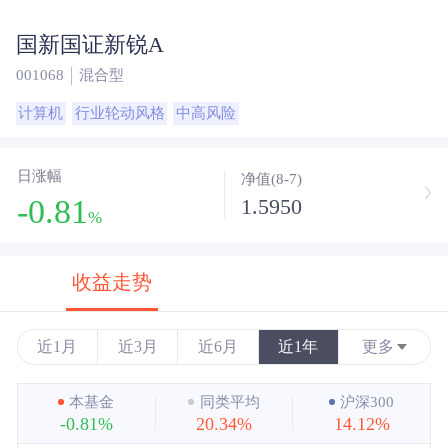
国新国证新锐A
001068
混合型
计算机
行业轮动风格
中高风险
日涨幅
净值(8-7)
-0.81
1.5950
%
收益走势
近1月
近3月
近6月
近1年
更多
近3年
本基金
同类平均
沪深300
-0.81%
20.34%
14.12%
近5年