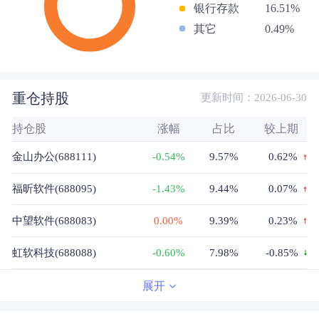
银行存款
16.51%
其它
0.49%
重仓持股
更新时间：2026-06-30
持仓股
涨幅
占比
较上期
金山办公(688111)
-0.54%
9.57%
0.62%
福昕软件(688095)
-1.43%
9.44%
0.07%
中望软件(688083)
0.00%
9.39%
0.23%
虹软科技(688088)
-0.60%
7.98%
-0.85%
索辰科技(688507)
-0.85%
7.92%
-0.99%
展开
优刻得(688158)
0.57%
6.35%
-2.12%