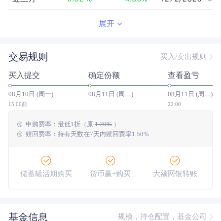
近半年
-7.91
%
2.07
%
1721/2321
展开
近一年
-0.56
%
21.31
%
1604/2292
交易规则
买入/卖出规则
近三年
23.74
%
29.73
%
842/2109
买入提交
确定份额
查看盈亏
近五年
43.69
%
9.60
%
238/1849
08月10日 (周一)
08月11日 (周二)
08月11日 (周二)
今年以来
-2.33
%
6.13
%
1608/2317
15:00前
22:00
申购费率：
最低
1折
（原
1.20%
）
成立以来
59.50
%
--
--/--
赎回费率：持有天数在7天内赎回费率1.50%
储蓄罐活期购买
货币赢+购买
大额网银转账
基金信息
规模，持仓配置，基金公司