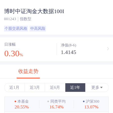
博时中证淘金大数据100I
001243
指数型
个股交易风格
中高风险
日涨幅
净值(8-6)
0.30
1.4145
%
收益走势
近1月
近3月
近6月
近1年
更多
近3年
本基金
同类平均
沪深300
20.55%
16.74%
13.07%
近5年