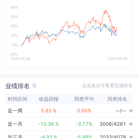
今年以来
最大
业绩排名
点击名次可查看完成排名
时间区间
收益回报
同类平均
同类排名
近一周
5.83
%
0.00
%
--/--
近一月
-10.36
%
-3.77
%
3006/4261
近三月
-4.93
%
-5.99
%
2033/4078