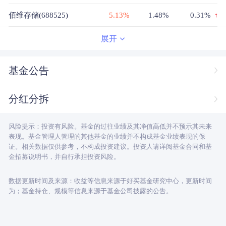
佰维存储(688525)
5.13%
1.48%
0.31%
德明利(001309)
4.10%
1.45%
-0.02%
展开
香农芯创(300475)
4.00%
1.4%
1.4%
基金公告
金海通(603061)
2.91%
1.38%
1.38%
分红分拆
兆易创新(603986)
8.32%
1.35%
1.35%
风险提示：投资有风险。基金的过往业绩及其净值高低并不预示其未来
源杰科技(688498)
1.69%
1.32%
1.32%
表现。基金管理人管理的其他基金的业绩并不构成基金业绩表现的保
证。相关数据仅供参考，不构成投资建议。投资人请详阅基金合同和基
星宸科技(301536)
3.11%
1.31%
1.31%
金招募说明书，并自行承担投资风险。
数据更新时间及来源：收益等信息来源于好买基金研究中心，更新时间
为；基金持仓、规模等信息来源于基金公司披露的公告。