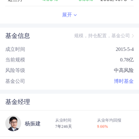
近半年
1.50
%
-1.23
%
1267/3908
展开
近一年
20.55
%
18.51
%
1252/3413
基金信息
规模，持仓配置，基金公司
近三年
44.00
%
26.60
%
398/1789
成立时间
2015-5-4
近五年
19.63
%
8.84
%
371/1132
当前规模
0.78
亿
今年以来
8.57
%
2.18
%
875/3837
风险等级
中高风险
成立以来
41.45
%
--
--/--
基金公司
博时基金
基金经理
从业时间
从业年均回报
杨振建
7年246天
9.66
%