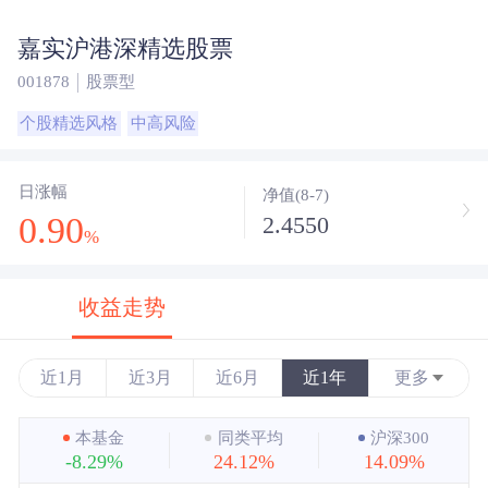
嘉实沪港深精选股票
001878
股票型
个股精选风格
中高风险
日涨幅
净值(8-7)
0.90
2.4550
%
收益走势
近1月
近3月
近6月
近1年
更多
近3年
本基金
同类平均
沪深300
-8.29%
24.12%
14.09%
近5年