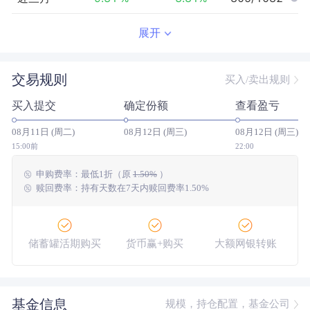
近半年
-10.37
%
4.51
%
835/1059
展开
近一年
-8.29
%
26.49
%
849/1008
交易规则
买入/卖出规则
近三年
24.56
%
37.78
%
422/825
买入提交
确定份额
查看盈亏
近五年
6.32
%
4.61
%
246/606
08月11日 (周二)
08月12日 (周三)
08月12日 (周三)
今年以来
-10.27
%
9.53
%
906/1050
15:00前
22:00
申购费率：
最低
1折
（原
1.50%
）
成立以来
156.65
%
--
--/--
赎回费率：持有天数在7天内赎回费率1.50%
储蓄罐活期购买
货币赢+购买
大额网银转账
基金信息
规模，持仓配置，基金公司