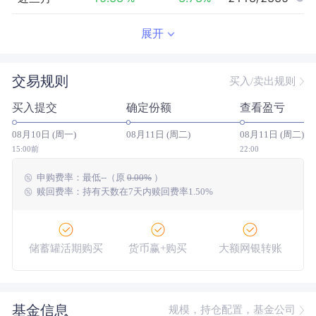
近半年
5.38
%
3.71
%
775/2331
展开
近一年
44.78
%
23.56
%
426/2302
交易规则
买入/卖出规则
近三年
108.15
%
32.48
%
141/2119
买入提交
确定份额
查看盈亏
近五年
66.52
%
11.32
%
159/1859
08月10日 (周一)
08月11日 (周二)
08月11日 (周二)
今年以来
17.59
%
7.85
%
488/2327
15:00前
22:00
申购费率：
最低
--
（原
0.00%
）
成立以来
100.70
%
--
--/--
赎回费率：持有天数在7天内赎回费率1.50%
储蓄罐活期购买
货币赢+购买
大额网银转账
基金信息
规模，持仓配置，基金公司