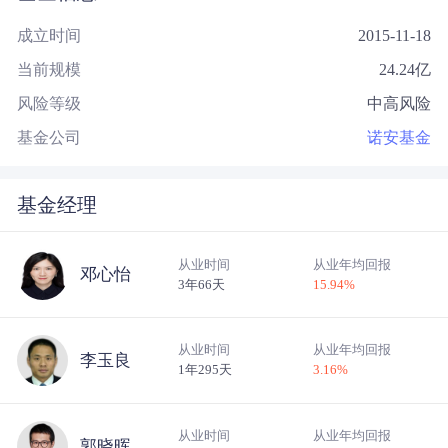
成立时间
2015-11-18
当前规模
24.24
亿
风险等级
中高风险
基金公司
诺安基金
基金经理
从业时间
从业年均回报
邓心怡
3年66天
15.94
%
从业时间
从业年均回报
李玉良
1年295天
3.16
%
从业时间
从业年均回报
郭晓晖