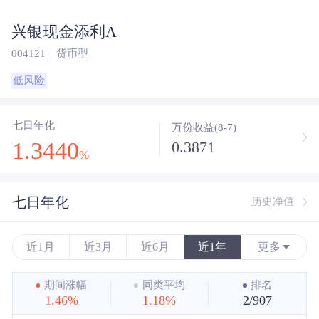
兴银现金添利A
004121
货币型
低风险
七日年化
万份收益(8-7)
1.3440
0.3871
%
七日年化
历史净值
近1月
近3月
近6月
近1年
更多
近3年
期间涨幅
同类平均
排名
1.46%
1.18%
2/907
近5年