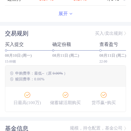
近半年
0.72
%
0.57
%
2/943
展开
近一年
1.46
%
1.18
%
2/907
交易规则
买入/卖出规则
近三年
5.64
%
4.61
%
1/781
买入提交
确定份额
查看盈亏
近五年
9.68
%
8.70
%
121/681
08月10日 (周一)
08月11日 (周二)
08月11日 (周二)
今年以来
0.86
%
0.69
%
3/942
15:00前
22:00
申购费率：
最低
--
（原
0.00%
）
成立以来
23.83
%
--
--/--
赎回费率：0.00%
日最高(100万)
储蓄罐活期购买
货币赢+购买
大额网银转账
基金信息
规模，持仓配置，基金公司