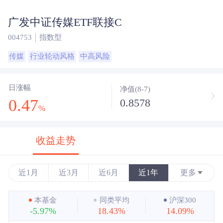
广发中证传媒ETF联接C
004753
指数型
传媒
行业轮动风格
中高风险
日涨幅
净值(8-7)
0.47
0.8578
%
收益走势
近1月
近3月
近6月
近1年
更多
近3年
本基金
同类平均
沪深300
-5.97%
18.43%
14.09%
近5年