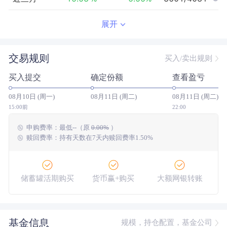
近半年
-23.92
%
0.14
%
3779/3908
展开
近一年
-5.97
%
20.34
%
2763/3415
交易规则
买入/卖出规则
近三年
0.03
%
29.23
%
1433/1789
买入提交
确定份额
查看盈亏
近五年
28.49
%
10.08
%
262/1133
08月10日 (周一)
08月11日 (周二)
08月11日 (周二)
今年以来
-13.60
%
3.61
%
3418/3837
15:00前
22:00
申购费率：
最低
--
（原
0.00%
）
成立以来
-14.22
%
--
--/--
赎回费率：持有天数在7天内赎回费率1.50%
储蓄罐活期购买
货币赢+购买
大额网银转账
基金信息
规模，持仓配置，基金公司