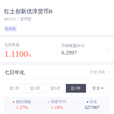
红土创新优淳货币B
005151
货币型
低风险
七日年化
万份收益(8-6)
1.1100
0.2997
%
七日年化
历史净值
近1月
近3月
近6月
近1年
更多
近3年
期间涨幅
同类平均
排名
1.27%
1.18%
327/907
近5年