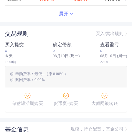
近半年
0.63
%
0.56
%
248/943
展开
近一年
1.27
%
1.18
%
327/907
交易规则
买入/卖出规则
近三年
5.08
%
4.61
%
187/779
买入提交
确定份额
查看盈亏
近五年
10.01
%
8.70
%
67/681
今天
08月10日 (周一)
08月10日 (周一)
今年以来
0.78
%
0.68
%
209/942
15:00前
22:00
申购费率：
最低
--
（原
0.00%
）
成立以来
24.55
%
--
--/--
赎回费率：0.00%
储蓄罐活期购买
货币赢+购买
大额网银转账
基金信息
规模，持仓配置，基金公司