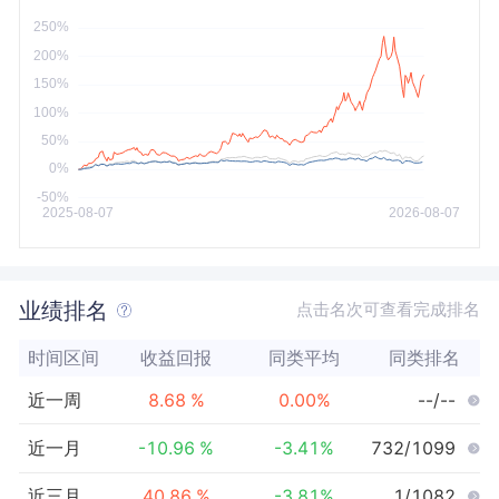
今年以来
最大
业绩排名
点击名次可查看完成排名
时间区间
收益回报
同类平均
同类排名
近一周
8.68
%
0.00
%
--/--
近一月
-10.96
%
-3.41
%
732/1099
近三月
40.86
%
-3.81
%
1/1082