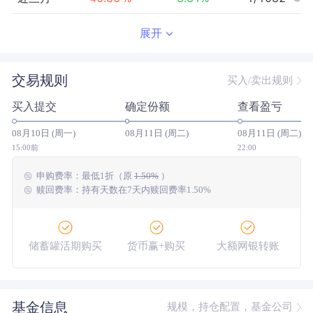
近半年
73.92
%
4.51
%
3/1059
展开
近一年
167.44
%
23.37
%
5/1008
交易规则
买入/卖出规则
近三年
123.73
%
33.76
%
66/825
买入提交
确定份额
查看盈亏
近五年
58.11
%
2.38
%
66/606
08月10日 (周一)
08月11日 (周二)
08月11日 (周二)
今年以来
109.93
%
7.05
%
1/1050
15:00前
22:00
申购费率：
最低
1折
（原
1.50%
）
成立以来
184.96
%
--
--/--
赎回费率：持有天数在7天内赎回费率1.50%
储蓄罐活期购买
货币赢+购买
大额网银转账
基金信息
规模，持仓配置，基金公司