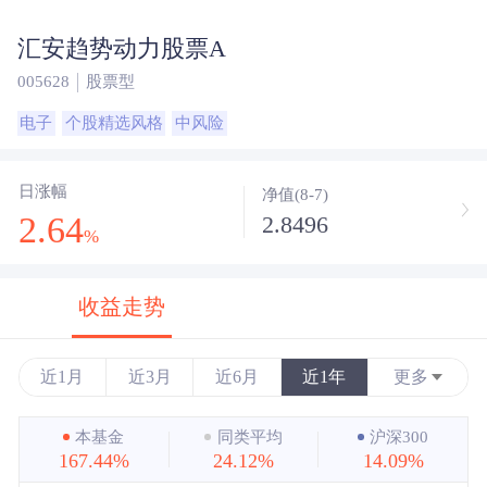
汇安趋势动力股票A
005628
股票型
电子
个股精选风格
中风险
日涨幅
净值(8-7)
2.64
2.8496
%
收益走势
近1月
近3月
近6月
近1年
更多
近3年
本基金
同类平均
沪深300
167.44%
24.12%
14.09%
近5年