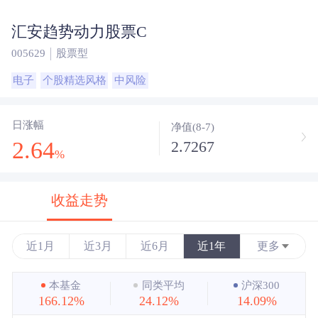
汇安趋势动力股票C
005629
股票型
电子
个股精选风格
中风险
日涨幅
净值(8-7)
2.64
2.7267
%
收益走势
近1月
近3月
近6月
近1年
更多
近3年
本基金
同类平均
沪深300
166.12%
24.12%
14.09%
近5年