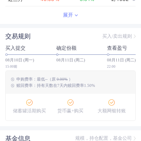
近半年
73.49
%
4.51
%
4/1059
展开
近一年
166.12
%
26.49
%
6/1008
交易规则
买入/卖出规则
近三年
120.39
%
37.78
%
71/825
买入提交
确定份额
查看盈亏
近五年
54.23
%
4.61
%
76/606
08月10日 (周一)
08月11日 (周二)
08月11日 (周二)
今年以来
109.31
%
9.53
%
2/1050
15:00前
22:00
申购费率：
最低
--
（原
0.00%
）
成立以来
172.67
%
--
--/--
赎回费率：持有天数在7天内赎回费率1.50%
储蓄罐活期购买
货币赢+购买
大额网银转账
基金信息
规模，持仓配置，基金公司