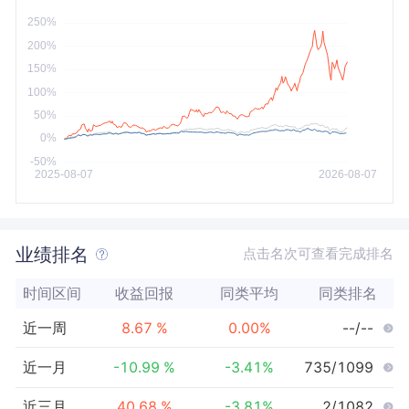
今年以来
最大
业绩排名
点击名次可查看完成排名
时间区间
收益回报
同类平均
同类排名
近一周
8.67
%
0.00
%
--/--
近一月
-10.99
%
-3.41
%
735/1099
近三月
40.68
%
-3.81
%
2/1082