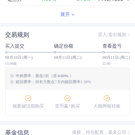
近半年
1.28
%
0.32
%
834/1478
展开
近一年
24.62
%
3.95
%
7/1278
交易规则
买入/卖出规则
近三年
26.17
%
11.82
%
58/871
买入提交
确定份额
查看盈亏
近五年
19.57
%
13.28
%
154/569
08月10日 (周一)
08月11日 (周二)
08月11日 (周二)
今年以来
14.01
%
1.63
%
12/1446
15:00前
22:00
申购费率：
最低
1折
（原
0.80%
）
成立以来
45.11
%
--
--/--
赎回费率：持有天数在7天内赎回费率1.50%
储蓄罐活期购买
货币赢+购买
大额网银转账
基金信息
规模，持仓配置，基金公司