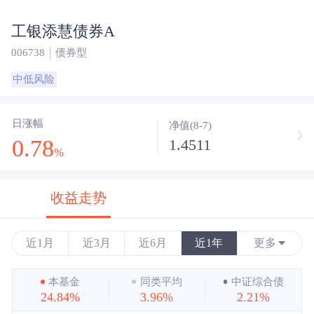
工银添慧债券A
006738
债券型
中低风险
日涨幅
净值(8-7)
0.78
1.4511
%
收益走势
近1月
近3月
近6月
近1年
更多
近3年
本基金
同类平均
中证综合债
24.84%
3.96%
2.21%
近5年