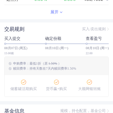
近半年
-9.94
%
1.57
%
722/1055
展开
近一年
-5.18
%
23.75
%
755/1008
交易规则
买入/卖出规则
近三年
-3.99
%
33.41
%
646/825
买入提交
确定份额
查看盈亏
近五年
-10.14
%
1.81
%
324/606
08月07日 (周五)
08月10日 (周一)
08月10日 (周一)
今年以来
-6.38
%
6.73
%
746/1050
15:00前
22:00
申购费率：
最低
1折
（原
1.50%
）
成立以来
50.02
%
--
--/--
赎回费率：持有天数在7天内赎回费率1.50%
储蓄罐活期购买
货币赢+购买
大额网银转账
基金信息
规模，持仓配置，基金公司