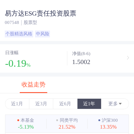
易方达ESG责任投资股票
007548
股票型
个股精选风格
中风险
日涨幅
净值(8-6)
-0.19
1.5002
%
收益走势
近1月
近3月
近6月
近1年
更多
近3年
本基金
同类平均
沪深300
-5.13%
21.52%
13.35%
近5年