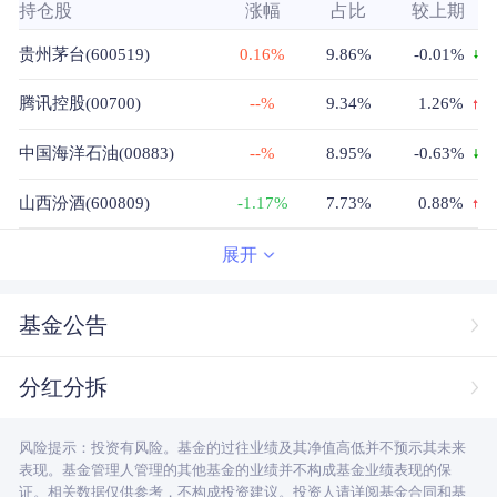
持仓股
涨幅
占比
较上期
贵州茅台(600519)
0.16%
9.86%
-0.01%
腾讯控股(00700)
--%
9.34%
1.26%
中国海洋石油(00883)
--%
8.95%
-0.63%
山西汾酒(600809)
-1.17%
7.73%
0.88%
海大集团(002311)
1.26%
7.25%
1.7%
展开
安琪酵母(600298)
-0.53%
7.05%
0.35%
基金公告
万华化学(600309)
0.70%
6.31%
0.23%
分红分拆
三一重工(600031)
0.71%
6.27%
0.9%
风险提示：投资有风险。基金的过往业绩及其净值高低并不预示其未来
药明生物(02269)
--%
5.26%
5.26%
表现。基金管理人管理的其他基金的业绩并不构成基金业绩表现的保
证。相关数据仅供参考，不构成投资建议。投资人请详阅基金合同和基