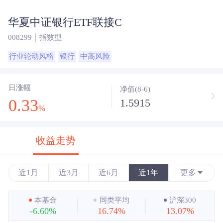
华夏中证银行ETF联接C
008299
指数型
行业轮动风格
银行
中高风险
日涨幅
净值(8-6)
0.33
1.5915
%
收益走势
近1月
近3月
近6月
近1年
更多
近3年
本基金
同类平均
沪深300
-6.60%
16.74%
13.07%
近5年