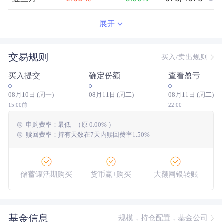
近半年
2.66
%
-1.23
%
1131/3908
展开
近一年
-6.60
%
18.51
%
2794/3413
交易规则
买入/卖出规则
近三年
36.29
%
26.60
%
481/1789
买入提交
确定份额
查看盈亏
近五年
45.49
%
8.84
%
132/1132
08月10日 (周一)
08月11日 (周二)
08月11日 (周二)
今年以来
-1.49
%
2.18
%
2419/3837
15:00前
22:00
申购费率：
最低
--
（原
0.00%
）
成立以来
59.15
%
--
--/--
赎回费率：持有天数在7天内赎回费率1.50%
储蓄罐活期购买
货币赢+购买
大额网银转账
基金信息
规模，持仓配置，基金公司