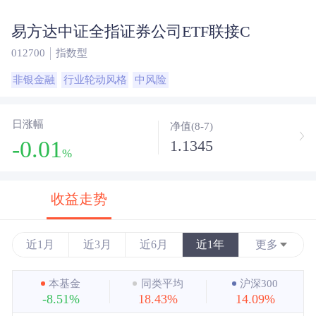
易方达中证全指证券公司ETF联接C
012700
指数型
非银金融
行业轮动风格
中风险
日涨幅
净值(8-7)
-0.01
1.1345
%
收益走势
近1月
近3月
近6月
近1年
更多
近3年
本基金
同类平均
沪深300
-8.51%
18.43%
14.09%
近5年