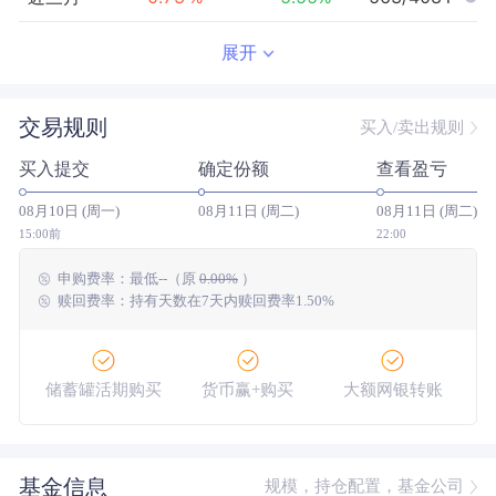
近半年
-7.05
%
0.14
%
2607/3908
展开
近一年
-8.51
%
20.34
%
2853/3415
交易规则
买入/卖出规则
近三年
1.59
%
29.23
%
1397/1789
买入提交
确定份额
查看盈亏
近五年
--
0.00
%
--/--
08月10日 (周一)
08月11日 (周二)
08月11日 (周二)
今年以来
-9.08
%
3.61
%
3015/3837
15:00前
22:00
申购费率：
最低
--
（原
0.00%
）
成立以来
13.45
%
--
--/--
赎回费率：持有天数在7天内赎回费率1.50%
储蓄罐活期购买
货币赢+购买
大额网银转账
基金信息
规模，持仓配置，基金公司