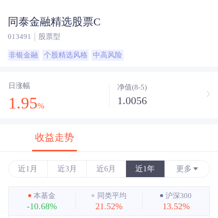
同泰金融精选股票C
013491
股票型
非银金融
个股精选风格
中高风险
日涨幅
净值(8-5)
1.95
1.0056
%
收益走势
近1月
近3月
近6月
近1年
更多
近3年
本基金
同类平均
沪深300
-10.68%
21.52%
13.52%
近5年