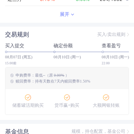
近半年
-8.90
%
1.57
%
762/1055
展开
近一年
-10.68
%
23.75
%
858/1008
交易规则
买入/卖出规则
近三年
17.12
%
33.41
%
466/825
买入提交
确定份额
查看盈亏
近五年
--
0.00
%
--/--
08月07日 (周五)
08月10日 (周一)
08月10日 (周一)
今年以来
-11.40
%
6.73
%
936/1050
15:00前
22:00
申购费率：
最低
--
（原
0.00%
）
成立以来
0.56
%
--
--/--
赎回费率：持有天数在7天内赎回费率1.50%
储蓄罐活期购买
货币赢+购买
大额网银转账
基金信息
规模，持仓配置，基金公司