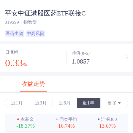
平安中证港股医药ETF联接C
019599
指数型
医药生物
中高风险
日涨幅
净值(8-6)
0.33
1.0857
%
收益走势
近1月
近3月
近6月
近1年
更多
近3年
本基金
同类平均
沪深300
-18.37%
16.74%
13.07%
近5年