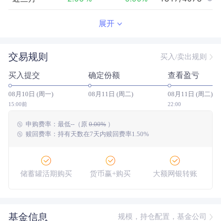
近半年
-7.88
%
-1.23
%
2879/3908
展开
近一年
-18.37
%
18.51
%
3281/3413
交易规则
买入/卖出规则
近三年
--
0.00
%
--/--
买入提交
确定份额
查看盈亏
近五年
--
0.00
%
--/--
08月10日 (周一)
08月11日 (周二)
08月11日 (周二)
今年以来
-3.45
%
2.18
%
2687/3837
15:00前
22:00
申购费率：
最低
--
（原
0.00%
）
成立以来
8.57
%
--
--/--
赎回费率：持有天数在7天内赎回费率1.50%
储蓄罐活期购买
货币赢+购买
大额网银转账
基金信息
规模，持仓配置，基金公司