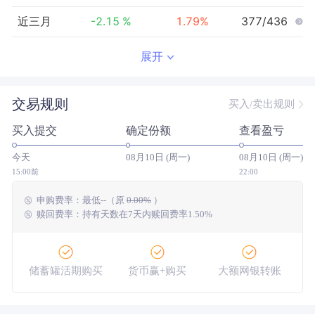
近三月
-2.15
%
1.79
%
377/436
近半年
-4.52
%
4.30
%
276/427
展开
近一年
-17.57
%
12.03
%
359/415
交易规则
买入/卖出规则
近三年
--
0.00
%
--/--
买入提交
确定份额
查看盈亏
近五年
--
0.00
%
--/--
今天
08月10日 (周一)
08月10日 (周一)
今年以来
-0.03
%
5.28
%
255/423
15:00前
22:00
申购费率：
最低
--
（原
0.00%
）
成立以来
25.42
%
--
--/--
赎回费率：持有天数在7天内赎回费率1.50%
储蓄罐活期购买
货币赢+购买
大额网银转账