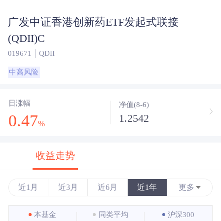
广发中证香港创新药ETF发起式联接
(QDII)C
019671
QDII
中高风险
日涨幅
净值(8-6)
0.47
1.2542
%
收益走势
近1月
近3月
近6月
近1年
更多
近3年
本基金
同类平均
沪深300