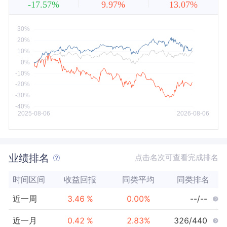
-17.57%
9.97%
13.07%
近5年
今年以来
最大
业绩排名
点击名次可查看完成排名
时间区间
收益回报
同类平均
同类排名
近一周
3.46
%
0.00
%
--/--
近一月
0.42
%
2.83
%
326/440