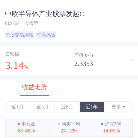
中欧半导体产业股票发起C
019764
股票型
个股交易风格
中高风险
日涨幅
净值(8-7)
3.14
2.3353
%
收益走势
近1月
近3月
近6月
近1年
更多
近3年
本基金
同类平均
沪深300
89.48%
24.12%
14.09%
近5年