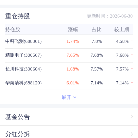
重仓持股
更新时间：2026-06-30
持仓股
涨幅
占比
较上期
中科飞测(688361)
1.74%
7.8%
4.58%
精测电子(300567)
7.65%
7.68%
7.68%
长川科技(300604)
1.68%
7.57%
7.57%
华海清科(688120)
6.01%
7.14%
7.14%
盛美上海(688082)
3.19%
6.96%
6.96%
展开
富创精密(688409)
6.37%
6.79%
6.79%
基金公告
中微公司(688012)
1.68%
6.61%
3.26%
分红分拆
华峰测控(688200)
3.37%
6.35%
6.35%