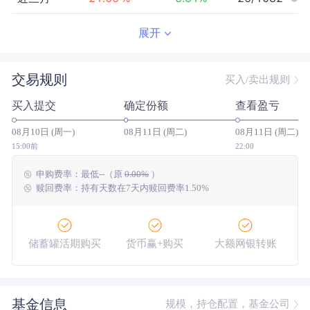
近半年
20.63
%
4.51
%
185/1059
展开
近一年
89.48
%
26.49
%
82/1008
交易规则
买入/卖出规则
近三年
--
0.00
%
--/--
买入提交
确定份额
查看盈亏
近五年
--
0.00
%
--/--
08月10日 (周一)
08月11日 (周二)
08月11日 (周二)
今年以来
50.84
%
9.53
%
55/1050
15:00前
22:00
申购费率：
最低
--
（原
0.00%
）
成立以来
133.53
%
--
--/--
赎回费率：持有天数在7天内赎回费率1.50%
储蓄罐活期购买
货币赢+购买
大额网银转账
基金信息
规模，持仓配置，基金公司