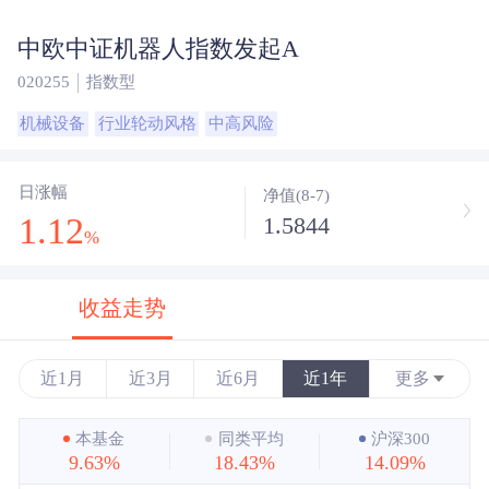
中欧中证机器人指数发起A
020255
指数型
机械设备
行业轮动风格
中高风险
日涨幅
净值(8-7)
1.12
1.5844
%
收益走势
近1月
近3月
近6月
近1年
更多
近3年
本基金
同类平均
沪深300
9.63%
18.43%
14.09%
近5年