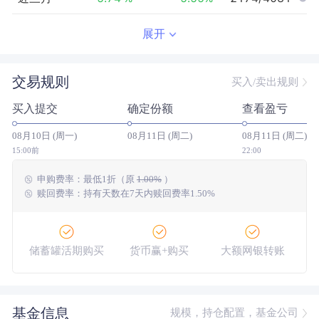
近半年
-1.65
%
0.14
%
2086/3908
展开
近一年
9.63
%
20.34
%
1970/3415
交易规则
买入/卖出规则
近三年
--
0.00
%
--/--
买入提交
确定份额
查看盈亏
近五年
--
0.00
%
--/--
08月10日 (周一)
08月11日 (周二)
08月11日 (周二)
今年以来
1.45
%
3.61
%
2097/3837
15:00前
22:00
申购费率：
最低
1折
（原
1.00%
）
成立以来
58.44
%
--
--/--
赎回费率：持有天数在7天内赎回费率1.50%
储蓄罐活期购买
货币赢+购买
大额网银转账
基金信息
规模，持仓配置，基金公司