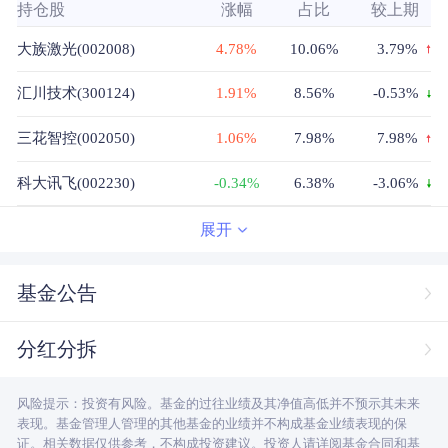
持仓股
涨幅
占比
较上期
大族激光(002008)
4.78%
10.06%
3.79%
汇川技术(300124)
1.91%
8.56%
-0.53%
三花智控(002050)
1.06%
7.98%
7.98%
科大讯飞(002230)
-0.34%
6.38%
-3.06%
中控技术(688777)
-0.98%
6.05%
0.98%
展开
恒立液压(601100)
-1.05%
4.69%
4.69%
基金公告
绿的谐波(688017)
3.49%
4.36%
1.38%
分红分拆
拓普集团(601689)
1.23%
3.99%
-2.14%
风险提示：投资有风险。基金的过往业绩及其净值高低并不预示其未来
大华股份(002236)
-1.06%
2.63%
-1.5%
表现。基金管理人管理的其他基金的业绩并不构成基金业绩表现的保
证。相关数据仅供参考，不构成投资建议。投资人请详阅基金合同和基