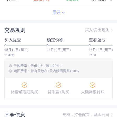
近半年
62.57
%
0.14
%
19/3908
展开
近一年
153.14
%
20.34
%
22/3415
交易规则
买入/卖出规则
近三年
--
0.00
%
--/--
买入提交
确定份额
查看盈亏
近五年
--
0.00
%
--/--
08月11日 (周二)
08月12日 (周三)
08月12日 (周三)
今年以来
84.92
%
3.61
%
18/3837
15:00前
22:00
申购费率：
最低
1折
（原
1.20%
）
成立以来
253.58
%
--
--/--
赎回费率：持有天数在7天内赎回费率1.50%
储蓄罐活期购买
货币赢+购买
大额网银转账
基金信息
规模，持仓配置，基金公司