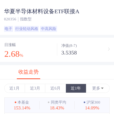
华夏半导体材料设备ETF联接A
020356
指数型
电子
行业轮动风格
中高风险
日涨幅
净值(8-7)
2.68
3.5358
%
收益走势
近1月
近3月
近6月
近1年
更多
近3年
本基金
同类平均
沪深300
153.14%
18.43%
14.09%
近5年