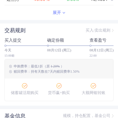
近半年
64.74
%
0.14
%
15/3908
展开
近一年
163.90
%
20.34
%
25/3415
交易规则
买入/卖出规则
近三年
--
0.00
%
--/--
买入提交
确定份额
查看盈亏
近五年
--
0.00
%
--/--
今天
08月12日 (周三)
08月12日 (周三)
今年以来
90.72
%
3.61
%
16/3837
15:00前
22:00
申购费率：
最低
1折
（原
1.20%
）
成立以来
248.87
%
--
--/--
赎回费率：持有天数在7天内赎回费率1.50%
储蓄罐活期购买
货币赢+购买
大额网银转账
基金信息
规模，持仓配置，基金公司