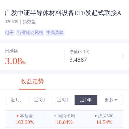
广发中证半导体材料设备ETF发起式联接A
020639
指数型
电子
行业轮动风格
中高风险
日涨幅
净值(8-10)
3.08
3.4887
%
收益走势
近1月
近3月
近6月
近1年
更多
近3年
本基金
同类平均
沪深300
163.90%
18.84%
14.54%
近5年