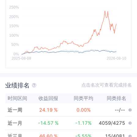
今年以来
最大
业绩排名
点击名次可查看完成排名
时间区间
收益回报
同类平均
同类排名
近一周
24.19
%
0.00
%
--/--
近一月
-14.57
%
-1.17
%
4059/4275
近三月
46.60
%
-5.55
%
15/4081