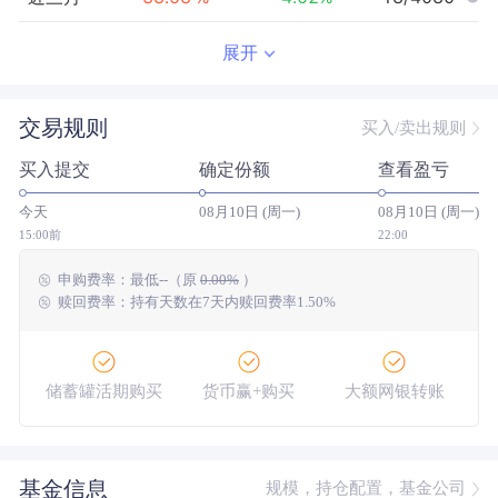
近半年
58.88
%
-1.48
%
23/3906
展开
近一年
145.61
%
19.26
%
30/3402
交易规则
买入/卖出规则
近三年
--
0.00
%
--/--
买入提交
确定份额
查看盈亏
近五年
--
0.00
%
--/--
今天
08月10日 (周一)
08月10日 (周一)
今年以来
79.92
%
2.29
%
23/3839
15:00前
22:00
申购费率：
最低
--
（原
0.00%
）
成立以来
227.35
%
--
--/--
赎回费率：持有天数在7天内赎回费率1.50%
储蓄罐活期购买
货币赢+购买
大额网银转账
基金信息
规模，持仓配置，基金公司