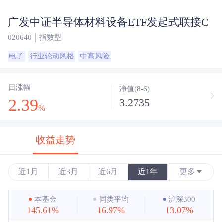
广发中证半导体材料设备ETF发起式联接C
020640
指数型
电子
行业轮动风格
中高风险
日涨幅
净值(8-6)
2.39
3.2735
%
收益走势
近1月
近3月
近6月
近1年
更多
近3年
本基金
同类平均
沪深300
145.61%
16.97%
13.07%
近5年