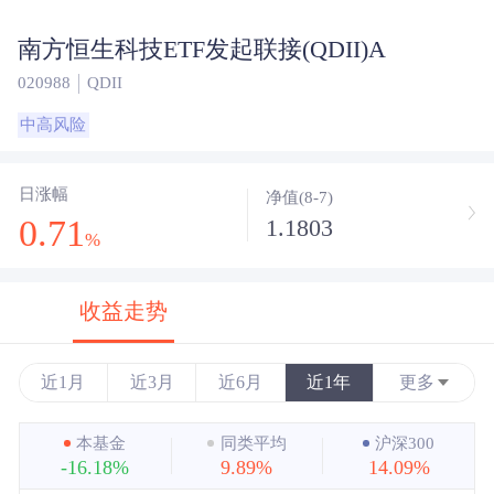
南方恒生科技ETF发起联接(QDII)A
020988
QDII
中高风险
日涨幅
净值(8-7)
0.71
1.1803
%
收益走势
近1月
近3月
近6月
近1年
更多
近3年
本基金
同类平均
沪深300
-16.18%
9.89%
14.09%
近5年