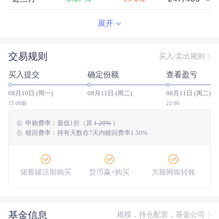
近半年
-10.67
%
4.30
%
325/427
展开
近一年
-16.18
%
12.03
%
336/415
交易规则
买入/卖出规则
近三年
--
0.00
%
--/--
买入提交
确定份额
查看盈亏
近五年
--
0.00
%
--/--
08月10日 (周一)
08月11日 (周二)
08月11日 (周二)
今年以来
-14.40
%
5.28
%
351/423
15:00前
22:00
申购费率：
最低
1折
（原
1.20%
）
成立以来
18.03
%
--
--/--
赎回费率：持有天数在7天内赎回费率1.50%
储蓄罐活期购买
货币赢+购买
大额网银转账
基金信息
规模，持仓配置，基金公司