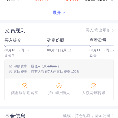
近半年
0.97
%
1.47
%
2691/3244
展开
近一年
1.04
%
1.97
%
2866/3173
交易规则
买入/卖出规则
近三年
--
0.00
%
--/--
买入提交
确定份额
查看盈亏
近五年
--
0.00
%
--/--
08月10日 (周一)
08月11日 (周二)
08月11日 (周二)
今年以来
1.20
%
1.81
%
2664/3240
15:00前
22:00
申购费率：
最低
--
（原
0.00%
）
成立以来
46.31
%
--
--/--
赎回费率：持有天数在7天内赎回费率1.50%
储蓄罐活期购买
货币赢+购买
大额网银转账
基金信息
规模，持仓配置，基金公司