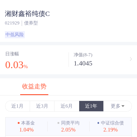
湘财鑫裕纯债C
021929
债券型
中低风险
日涨幅
净值(8-7)
0.03
1.4045
%
收益走势
近1月
近3月
近6月
近1年
更多
近3年
本基金
同类平均
中证综合债
1.04%
2.05%
2.19%
近5年