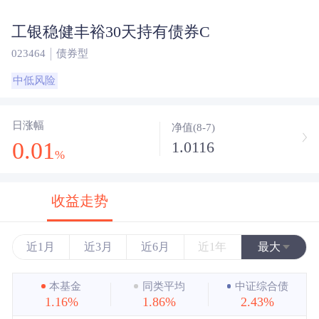
工银稳健丰裕30天持有债券C
023464
债券型
中低风险
日涨幅
净值(8-7)
0.01
1.0116
%
收益走势
近1月
近3月
近6月
近1年
最大
近3年
本基金
同类平均
中证综合债
1.16%
1.86%
2.43%
近5年