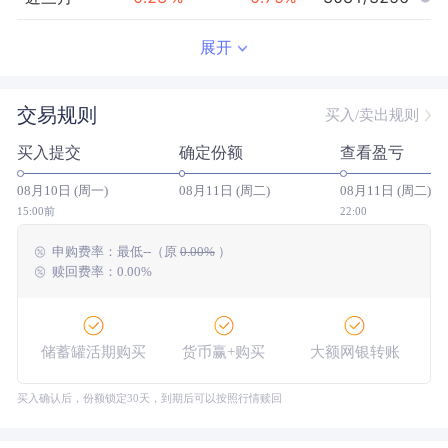
近半年
0.85
%
1.47
%
2859/3244
展开
近一年
--
0.00
%
--/--
交易规则
买入/卖出规则
近三年
--
0.00
%
--/--
买入提交
确定份额
查看盈亏
近五年
--
0.00
%
--/--
08月10日 (周一)
08月11日 (周二)
08月11日 (周二)
今年以来
1.01
%
1.81
%
2889/3240
15:00前
22:00
申购费率：
最低
--
（原
0.00%
）
成立以来
1.16
%
--
--/--
赎回费率：0.00%
储蓄罐活期购买
货币赢+购买
大额网银转账
买入确认后，份额锁定30天，到期后可以按照行情赎回