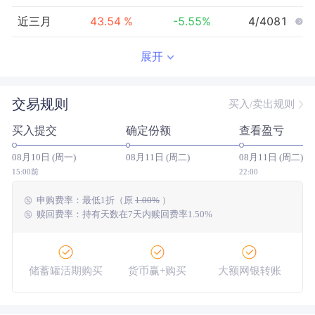
近三月
43.54
%
-5.55
%
4/4081
近半年
67.84
%
0.14
%
4/3908
展开
近一年
--
0.00
%
--/--
交易规则
买入/卖出规则
近三年
--
0.00
%
--/--
买入提交
确定份额
查看盈亏
近五年
--
0.00
%
--/--
08月10日 (周一)
08月11日 (周二)
08月11日 (周二)
今年以来
91.61
%
3.61
%
8/3837
15:00前
22:00
申购费率：
最低
1折
（原
1.00%
）
成立以来
141.41
%
--
--/--
赎回费率：持有天数在7天内赎回费率1.50%
储蓄罐活期购买
货币赢+购买
大额网银转账