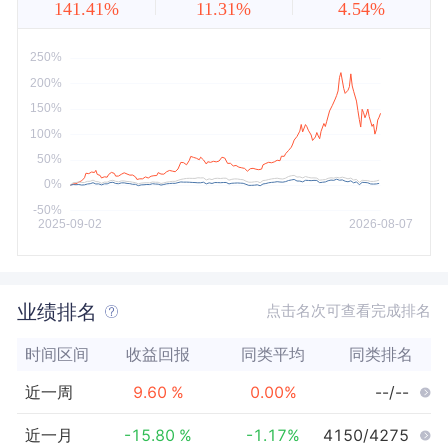
141.41%
11.31%
4.54%
近5年
今年以来
最大
业绩排名
点击名次可查看完成排名
时间区间
收益回报
同类平均
同类排名
近一周
9.60
%
0.00
%
--/--
近一月
-15.80
%
-1.17
%
4150/4275