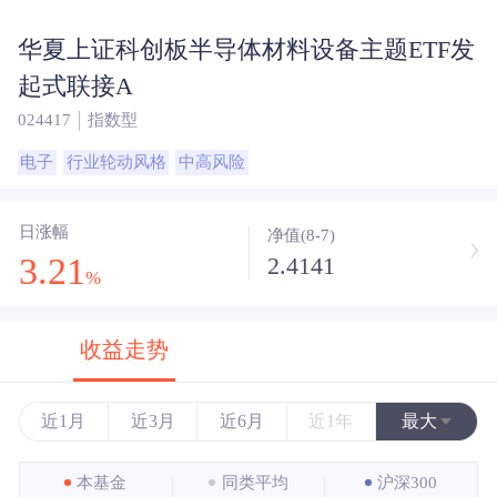
华夏上证科创板半导体材料设备主题ETF发
起式联接A
024417
指数型
电子
行业轮动风格
中高风险
日涨幅
净值(8-7)
3.21
2.4141
%
收益走势
近1月
近3月
近6月
近1年
最大
近3年
本基金
同类平均
沪深300