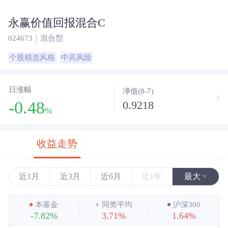
永赢价值回报混合C
024673
混合型
个股精选风格
中高风险
日涨幅
净值(8-7)
-0.48
0.9218
%
收益走势
近1月
近3月
近6月
近1年
最大
近3年
本基金
同类平均
沪深300
-7.82%
3.71%
1.64%
近5年