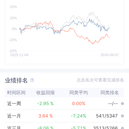
今年以来
最大
业绩排名
点击名次可查看完成排名
时间区间
收益回报
同类平均
同类排名
近一周
-2.95
%
0.00
%
--/--
近一月
3.64
%
-7.24
%
541/5347
近三月
-8.06
%
-5.71
%
3513/5266