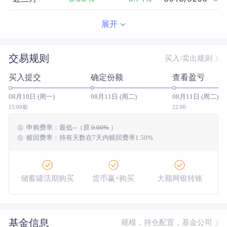
近半年
-11.95
%
1.23
%
3971/5079
展开
近一年
--
0.00
%
--/--
交易规则
买入/卖出规则
近三年
--
0.00
%
--/--
买入提交
确定份额
查看盈亏
近五年
--
0.00
%
--/--
08月10日 (周一)
08月11日 (周二)
08月11日 (周二)
今年以来
-7.67
%
5.84
%
3914/4991
15:00前
22:00
申购费率：
最低
--
（原
0.00%
）
成立以来
-7.82
%
--
--/--
赎回费率：持有天数在7天内赎回费率1.50%
储蓄罐活期购买
货币赢+购买
大额网银转账
基金信息
规模，持仓配置，基金公司