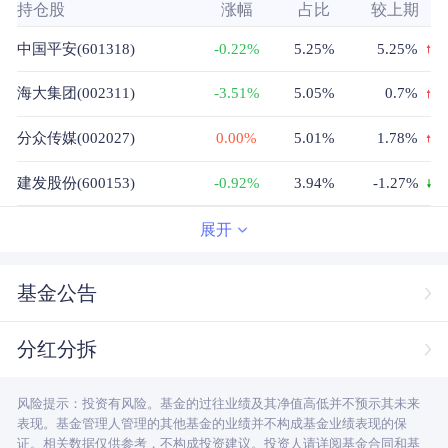
持仓股
涨幅
占比
较上期
中国平安(601318)
-0.22%
5.25%
5.25%
海大集团(002311)
-3.51%
5.05%
0.7%
分众传媒(002027)
0.00%
5.01%
1.78%
建发股份(600153)
-0.92%
3.94%
-1.27%
华旺科技(605377)
-0.99%
3.63%
3.63%
展开
广信股份(603599)
0.48%
3.58%
3.58%
基金公告
中国太保(601601)
-0.63%
3.17%
3.17%
分红分拆
温氏股份(300498)
0.07%
2.88%
-1.0%
风险提示：投资有风险。基金的过往业绩及其净值高低并不预示其未来
万华化学(600309)
1.00%
2.41%
2.41%
表现。基金管理人管理的其他基金的业绩并不构成基金业绩表现的保
证。相关数据仅供参考，不构成投资建议。投资人请详阅基金合同和基