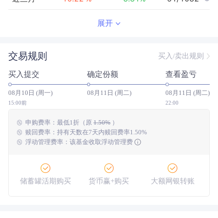
近半年
21.98
%
4.51
%
156/1059
展开
近一年
--
0.00
%
--/--
交易规则
买入/卖出规则
近三年
--
0.00
%
--/--
买入提交
确定份额
查看盈亏
近五年
--
0.00
%
--/--
08月10日 (周一)
08月11日 (周二)
08月11日 (周二)
今年以来
22.20
%
9.53
%
205/1050
15:00前
22:00
申购费率：
最低
1折
（原
1.50%
）
成立以来
21.63
%
--
--/--
赎回费率：持有天数在7天内赎回费率1.50%
浮动管理费率：该基金收取浮动管理费
储蓄罐活期购买
货币赢+购买
大额网银转账