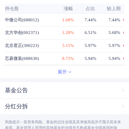
持仓股
涨幅
占比
较上期
中微公司(688012)
1.68%
7.44%
7.44%
北方华创(002371)
1.28%
6.51%
5.68%
北京君正(300223)
5.15%
5.97%
5.97%
芯碁微装(688630)
8.75%
5.94%
5.94%
寒武纪(688256)
2.72%
5.9%
3.82%
展开
长飞光纤光缆(06869)
--%
5.86%
5.01%
基金公告
中芯国际(00981)
--%
5.82%
5.82%
分红分拆
海光信息(688041)
1.61%
5.74%
5.74%
风险提示：投资有风险。基金的过往业绩及其净值高低并不预示其未来
中际旭创(300308)
-3.68%
5.63%
3.7%
表现。基金管理人管理的其他基金的业绩并不构成基金业绩表现的保