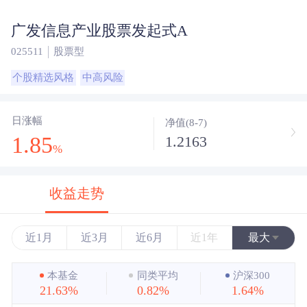
广发信息产业股票发起式A
025511
股票型
个股精选风格
中高风险
日涨幅
净值(8-7)
1.85
1.2163
%
收益走势
近1月
近3月
近6月
近1年
最大
近3年
本基金
同类平均
沪深300
21.63%
0.82%
1.64%
近5年