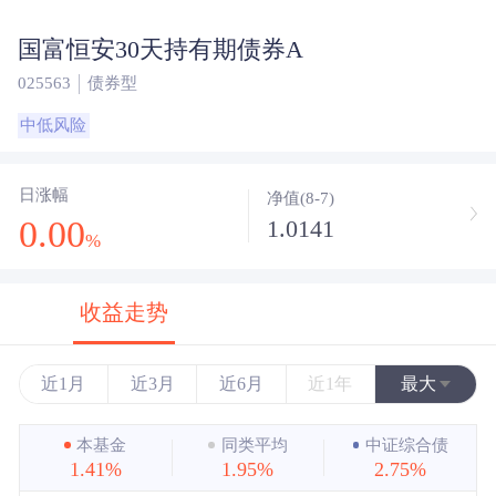
国富恒安30天持有期债券A
025563
债券型
中低风险
日涨幅
净值(8-7)
0.00
1.0141
%
收益走势
近1月
近3月
近6月
近1年
最大
近3年
本基金
同类平均
中证综合债
1.41%
1.95%
2.75%
近5年