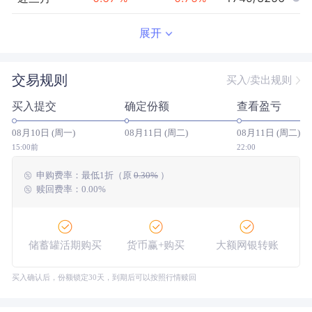
近半年
1.16
%
1.47
%
2327/3244
展开
近一年
--
0.00
%
--/--
交易规则
买入/卖出规则
近三年
--
0.00
%
--/--
买入提交
确定份额
查看盈亏
近五年
--
0.00
%
--/--
08月10日 (周一)
08月11日 (周二)
08月11日 (周二)
今年以来
1.32
%
1.81
%
2477/3240
15:00前
22:00
申购费率：
最低
1折
（原
0.30%
）
成立以来
1.41
%
--
--/--
赎回费率：0.00%
储蓄罐活期购买
货币赢+购买
大额网银转账
买入确认后，份额锁定30天，到期后可以按照行情赎回