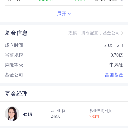
近半年
0.24
%
0.05
%
414/966
展开
近一年
--
0.00
%
--/--
基金信息
规模，持仓配置，基金公司
近三年
--
0.00
%
--/--
成立时间
2025-12-3
近五年
--
0.00
%
--/--
当前规模
0.70
亿
今年以来
1.29
%
2.56
%
516/928
风险等级
中风险
成立以来
1.40
%
--
--/--
基金公司
富国基金
基金经理
从业时间
从业年均回报
石婧
248天
7.02
%