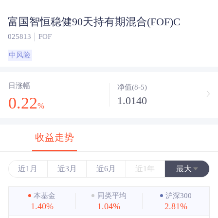
富国智恒稳健90天持有期混合(FOF)C
025813
FOF
中风险
日涨幅
净值(8-5)
0.22
1.0140
%
收益走势
近1月
近3月
近6月
近1年
最大
近3年
本基金
同类平均
沪深300
1.40%
1.04%
2.81%
近5年