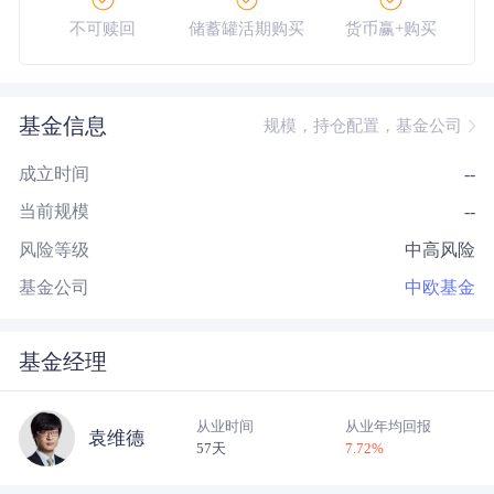
不可赎回
储蓄罐活期购买
货币赢+购买
大额网银转账
基金信息
规模，持仓配置，基金公司
成立时间
--
当前规模
--
风险等级
中高风险
基金公司
中欧基金
基金经理
从业时间
从业年均回报
袁维德
57天
7.72
%