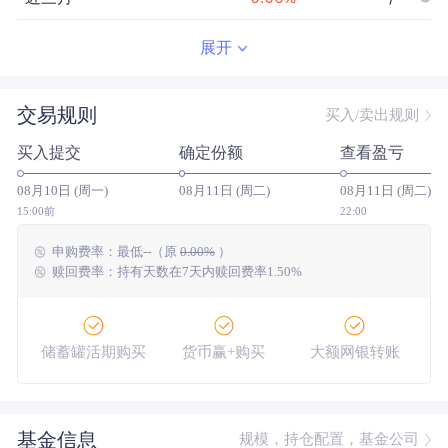
近半年
--
0.00
%
--/--
展开
近一年
--
0.00
%
--/--
交易规则
买入/卖出规则
近三年
--
0.00
%
--/--
买入提交
确定份额
查看盈亏
近五年
--
0.00
%
--/--
08月10日 (周一)
08月11日 (周二)
08月11日 (周二)
今年以来
--
0.00
%
--/--
15:00前
22:00
申购费率：
最低
--
（原
0.00%
）
成立以来
5.97
%
--
--/--
赎回费率：持有天数在7天内赎回费率1.50%
储蓄罐活期购买
货币赢+购买
大额网银转账
基金信息
规模，持仓配置，基金公司