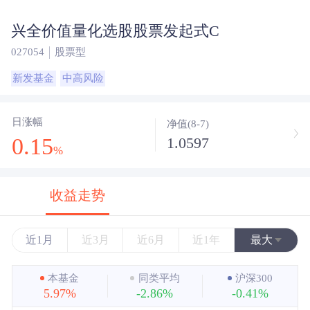
兴全价值量化选股股票发起式C
027054
股票型
新发基金
中高风险
日涨幅
净值(8-7)
0.15
1.0597
%
收益走势
近1月
近3月
近6月
近1年
最大
近3年
本基金
同类平均
沪深300
5.97%
-2.86%
-0.41%
近5年