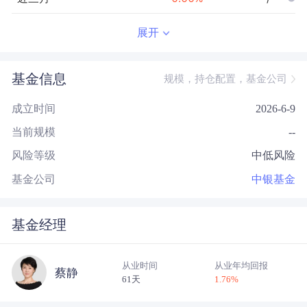
近半年
--
0.00
%
--/--
展开
近一年
--
0.00
%
--/--
基金信息
规模，持仓配置，基金公司
近三年
--
0.00
%
--/--
成立时间
2026-6-9
近五年
--
0.00
%
--/--
当前规模
--
今年以来
--
0.00
%
--/--
风险等级
中低风险
成立以来
0.26
%
--
--/--
基金公司
中银基金
基金经理
从业时间
从业年均回报
蔡静
61天
1.76
%