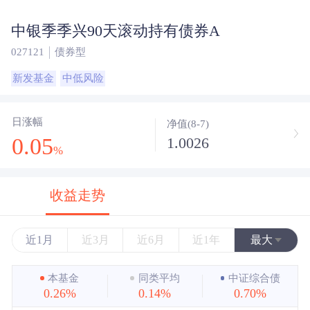
中银季季兴90天滚动持有债券A
027121
债券型
新发基金
中低风险
日涨幅
净值(8-7)
0.05
1.0026
%
收益走势
近1月
近3月
近6月
近1年
最大
近3年
本基金
同类平均
中证综合债
0.26%
0.14%
0.70%
近5年