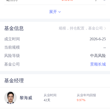
近半年
--
0.00
%
--/--
展开
近一年
--
0.00
%
--/--
基金信息
规模，持仓配置，基金公司
近三年
--
0.00
%
--/--
成立时间
2026-6-25
近五年
--
0.00
%
--/--
当前规模
--
今年以来
--
0.00
%
--/--
风险等级
中高风险
成立以来
-13.42
%
--
--/--
基金公司
景顺长城
基金经理
从业时间
从业年均回报
黎海威
42天
9.97
%