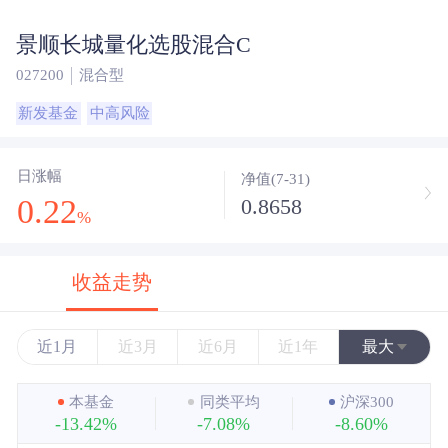
景顺长城量化选股混合C
027200
混合型
新发基金
中高风险
日涨幅
净值(7-31)
0.22
0.8658
%
收益走势
近1月
近3月
近6月
近1年
最大
近3年
本基金
同类平均
沪深300
-13.42%
-7.08%
-8.60%
近5年