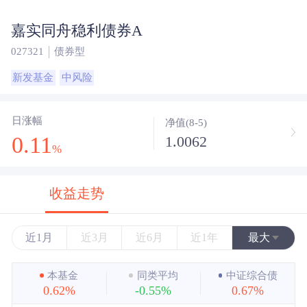
嘉实同舟稳利债券A
027321
债券型
新发基金
中风险
日涨幅
净值(8-5)
0.11
1.0062
%
收益走势
近1月
近3月
近6月
近1年
最大
近3年
本基金
同类平均
中证综合债
0.62%
-0.55%
0.67%
近5年