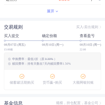
近半年
--
0.00
%
--/--
展开
近一年
--
0.00
%
--/--
交易规则
买入/卖出规则
近三年
--
0.00
%
--/--
买入提交
确定份额
查看盈亏
近五年
--
0.00
%
--/--
08月07日 (周五)
08月10日 (周一)
08月10日 (周一)
今年以来
--
0.00
%
--/--
15:00前
22:00
申购费率：
最低
1折
（原
0.30%
）
成立以来
0.62
%
--
--/--
赎回费率：持有天数在7天内赎回费率1.50%
储蓄罐活期购买
货币赢+购买
大额网银转账
基金信息
规模，持仓配置，基金公司