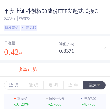
平安上证科创板50成份ETF发起式联接C
027349
指数型
新发基金
中高风险
日涨幅
净值(8-6)
0.42
0.8371
%
收益走势
近1月
近3月
近6月
近1年
最大
近3年
本基金
同类平均
沪深300
-16.29%
-2.76%
-4.77%
近5年