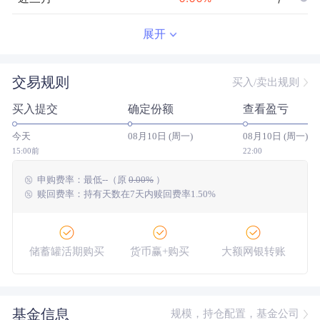
近半年
--
0.00
%
--/--
展开
近一年
--
0.00
%
--/--
交易规则
买入/卖出规则
近三年
--
0.00
%
--/--
买入提交
确定份额
查看盈亏
近五年
--
0.00
%
--/--
今天
08月10日 (周一)
08月10日 (周一)
今年以来
--
0.00
%
--/--
15:00前
22:00
申购费率：
最低
--
（原
0.00%
）
成立以来
-16.29
%
--
--/--
赎回费率：持有天数在7天内赎回费率1.50%
储蓄罐活期购买
货币赢+购买
大额网银转账
基金信息
规模，持仓配置，基金公司