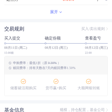
近半年
--
0.00
%
--/--
展开
近一年
--
0.00
%
--/--
交易规则
买入/卖出规则
近三年
--
0.00
%
--/--
买入提交
确定份额
查看盈亏
近五年
--
0.00
%
--/--
08月11日 (周二)
08月12日 (周三)
08月12日 (周三)
今年以来
--
0.00
%
--/--
15:00前
22:00
申购费率：
最低
1折
（原
0.30%
）
成立以来
4.27
%
--
--/--
赎回费率：持有天数在7天内赎回费率1.50%
储蓄罐活期购买
货币赢+购买
大额网银转账
基金信息
规模，持仓配置，基金公司