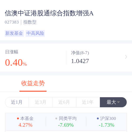
信澳中证港股通综合指数增强A
027383
指数型
新发基金
中高风险
日涨幅
净值(8-7)
0.40
1.0427
%
收益走势
近1月
近3月
近6月
近1年
最大
近3年
本基金
同类平均
沪深300
4.27%
-7.69%
-1.73%
近5年