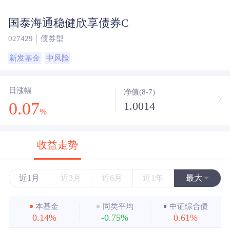
国泰海通稳健欣享债券C
027429
债券型
新发基金
中风险
日涨幅
净值(8-7)
0.07
1.0014
%
收益走势
近1月
近3月
近6月
近1年
最大
近3年
本基金
同类平均
中证综合债
0.14%
-0.75%
0.61%
近5年