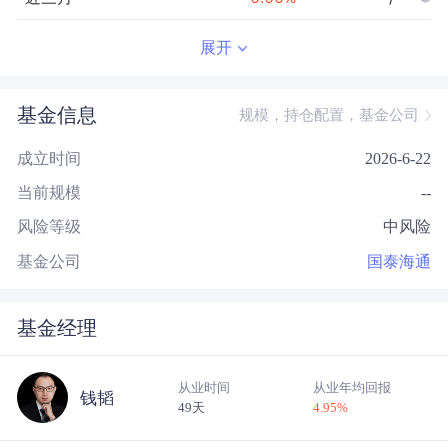
近半年
--
0.00
%
--/--
展开
近一年
--
0.00
%
--/--
基金信息
规模，持仓配置，基金公司
近三年
--
0.00
%
--/--
成立时间
2026-6-22
近五年
--
0.00
%
--/--
当前规模
--
今年以来
--
0.00
%
--/--
风险等级
中风险
成立以来
0.14
%
--
--/--
基金公司
国泰海通
基金经理
从业时间
从业年均回报
钱韬
49天
4.95
%