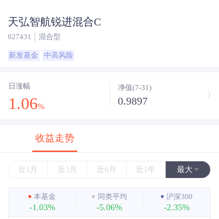
天弘智航锐进混合C
027431
混合型
新发基金
中高风险
日涨幅
净值(7-31)
1.06
0.9897
%
收益走势
近1月
近3月
近6月
近1年
最大
近3年
本基金
同类平均
沪深300
-1.03%
-5.06%
-2.35%
近5年