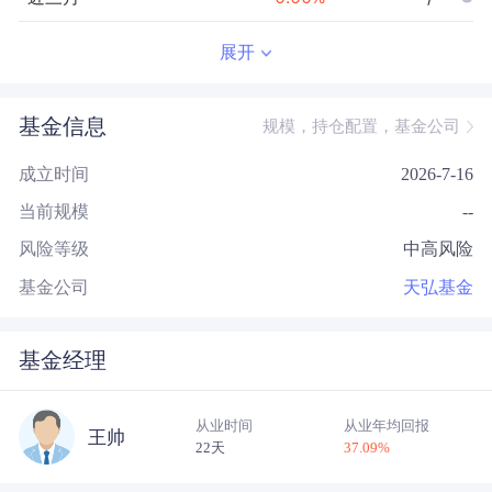
近半年
--
0.00
%
--/--
展开
近一年
--
0.00
%
--/--
基金信息
规模，持仓配置，基金公司
近三年
--
0.00
%
--/--
成立时间
2026-7-16
近五年
--
0.00
%
--/--
当前规模
--
今年以来
--
0.00
%
--/--
风险等级
中高风险
成立以来
-1.03
%
--
--/--
基金公司
天弘基金
基金经理
从业时间
从业年均回报
王帅
22天
37.09
%