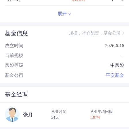
近半年
--
0.00
%
--/--
展开
近一年
--
0.00
%
--/--
基金信息
规模，持仓配置，基金公司
近三年
--
0.00
%
--/--
成立时间
2026-6-16
近五年
--
0.00
%
--/--
当前规模
--
今年以来
--
0.00
%
--/--
风险等级
中风险
成立以来
-0.48
%
--
--/--
基金公司
平安基金
基金经理
从业时间
从业年均回报
张月
54天
1.87
%