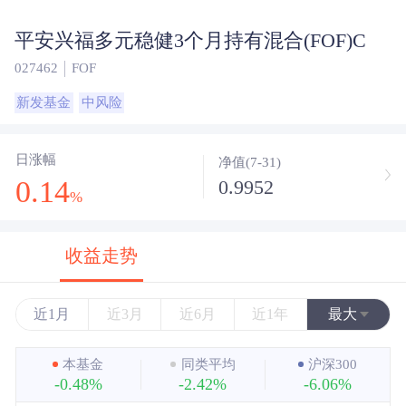
平安兴福多元稳健3个月持有混合(FOF)C
027462
FOF
新发基金
中风险
日涨幅
净值(7-31)
0.14
0.9952
%
收益走势
近1月
近3月
近6月
近1年
最大
近3年
本基金
同类平均
沪深300
-0.48%
-2.42%
-6.06%
近5年