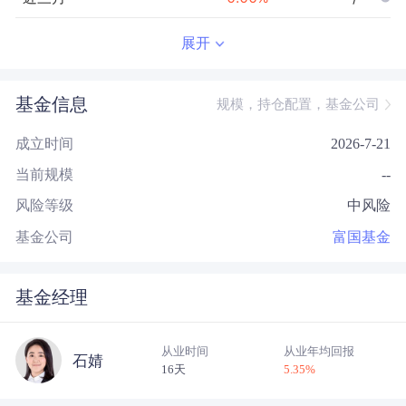
近半年
--
0.00
%
--/--
展开
近一年
--
0.00
%
--/--
基金信息
规模，持仓配置，基金公司
近三年
--
0.00
%
--/--
成立时间
2026-7-21
近五年
--
0.00
%
--/--
当前规模
--
今年以来
--
0.00
%
--/--
风险等级
中风险
成立以来
0.08
%
--
--/--
基金公司
富国基金
基金经理
从业时间
从业年均回报
石婧
16天
5.35
%