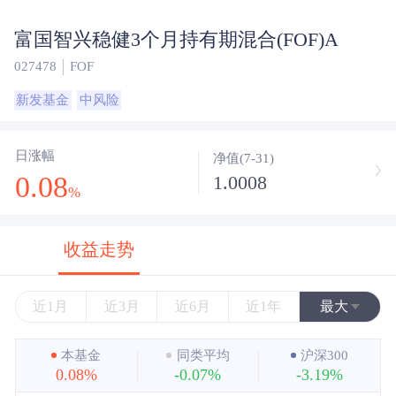
富国智兴稳健3个月持有期混合(FOF)A
027478
FOF
新发基金
中风险
日涨幅
净值(7-31)
0.08
1.0008
%
收益走势
近1月
近3月
近6月
近1年
最大
近3年
本基金
同类平均
沪深300
0.08%
-0.07%
-3.19%
近5年