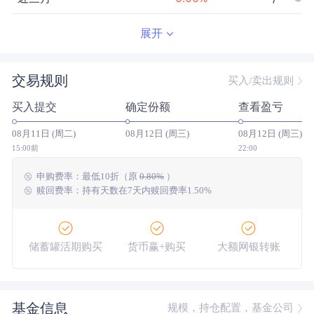
近半年
--
0.00
%
--/--
展开
近一年
--
0.00
%
--/--
交易规则
买入/卖出规则
近三年
--
0.00
%
--/--
买入提交
确定份额
查看盈亏
近五年
--
0.00
%
--/--
08月11日 (周二)
08月12日 (周三)
08月12日 (周三)
今年以来
--
0.00
%
--/--
15:00前
22:00
申购费率：
最低
10折
（原
0.80%
）
成立以来
0.50
%
--
--/--
赎回费率：持有天数在7天内赎回费率1.50%
储蓄罐活期购买
货币赢+购买
大额网银转账
基金信息
规模，持仓配置，基金公司