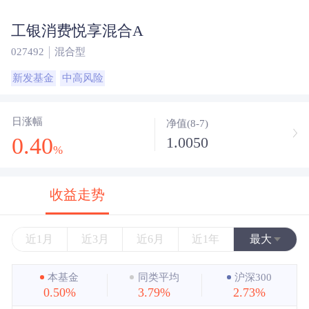
工银消费悦享混合A
027492
混合型
新发基金
中高风险
日涨幅
净值(8-7)
0.40
1.0050
%
收益走势
近1月
近3月
近6月
近1年
最大
近3年
本基金
同类平均
沪深300
0.50%
3.79%
2.73%
近5年