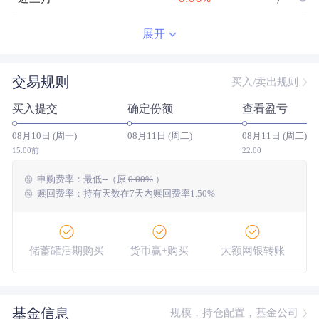
近半年
--
0.00
%
--/--
展开
近一年
--
0.00
%
--/--
交易规则
买入/卖出规则
近三年
--
0.00
%
--/--
买入提交
确定份额
查看盈亏
近五年
--
0.00
%
--/--
08月10日 (周一)
08月11日 (周二)
08月11日 (周二)
今年以来
--
0.00
%
--/--
15:00前
22:00
申购费率：
最低
--
（原
0.00%
）
成立以来
0.49
%
--
--/--
赎回费率：持有天数在7天内赎回费率1.50%
储蓄罐活期购买
货币赢+购买
大额网银转账
基金信息
规模，持仓配置，基金公司