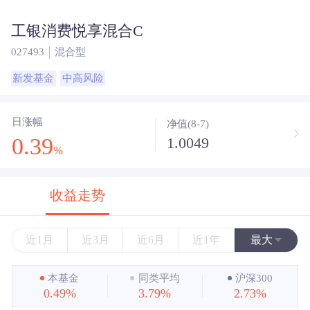
工银消费悦享混合C
027493
混合型
新发基金
中高风险
日涨幅
净值(8-7)
0.39
1.0049
%
收益走势
近1月
近3月
近6月
近1年
最大
近3年
本基金
同类平均
沪深300
0.49%
3.79%
2.73%
近5年