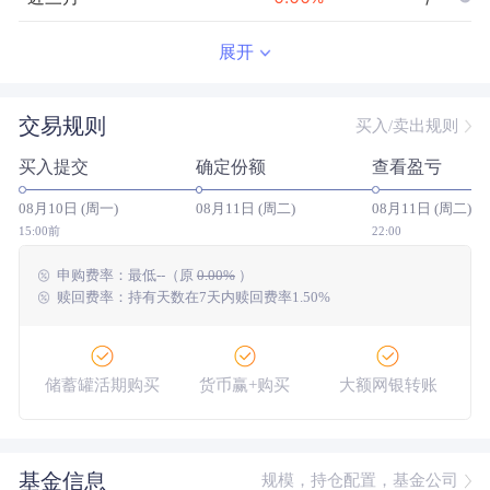
近半年
--
0.00
%
--/--
展开
近一年
--
0.00
%
--/--
交易规则
买入/卖出规则
近三年
--
0.00
%
--/--
买入提交
确定份额
查看盈亏
近五年
--
0.00
%
--/--
08月10日 (周一)
08月11日 (周二)
08月11日 (周二)
今年以来
--
0.00
%
--/--
15:00前
22:00
申购费率：
最低
--
（原
0.00%
）
成立以来
-15.52
%
--
--/--
赎回费率：持有天数在7天内赎回费率1.50%
储蓄罐活期购买
货币赢+购买
大额网银转账
基金信息
规模，持仓配置，基金公司