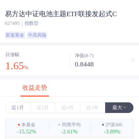
易方达中证电池主题ETF联接发起式C
027495
指数型
新发基金
中高风险
日涨幅
净值(8-7)
1.65
0.8448
%
收益走势
近1月
近3月
近6月
近1年
最大
近3年
本基金
同类平均
沪深300
-15.52%
-2.61%
-3.89%
近5年