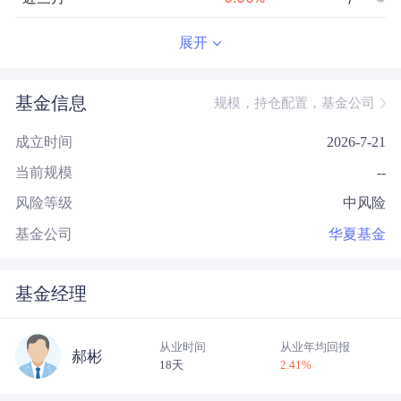
近半年
--
0.00
%
--/--
展开
近一年
--
0.00
%
--/--
基金信息
规模，持仓配置，基金公司
近三年
--
0.00
%
--/--
成立时间
2026-7-21
近五年
--
0.00
%
--/--
当前规模
--
今年以来
--
0.00
%
--/--
风险等级
中风险
成立以来
0.66
%
--
--/--
基金公司
华夏基金
基金经理
从业时间
从业年均回报
郝彬
18天
2.41
%