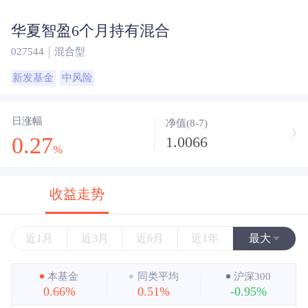
华夏智盈6个月持有混合
027544
混合型
新发基金
中风险
日涨幅
净值(8-7)
0.27
1.0066
%
收益走势
近1月
近3月
近6月
近1年
最大
近3年
本基金
同类平均
沪深300
0.66%
0.51%
-0.95%
近5年