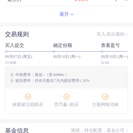
近半年
--
0.00
%
--/--
展开
近一年
--
0.00
%
--/--
交易规则
买入/卖出规则
近三年
--
0.00
%
--/--
买入提交
确定份额
查看盈亏
近五年
--
0.00
%
--/--
08月07日 (周五)
08月10日 (周一)
08月10日 (周一)
今年以来
--
0.00
%
--/--
15:00前
22:00
申购费率：
最低
--
（原
0.00%
）
成立以来
5.62
%
--
--/--
赎回费率：持有天数在7天内赎回费率1.50%
储蓄罐活期购买
货币赢+购买
大额网银转账
基金信息
规模，持仓配置，基金公司