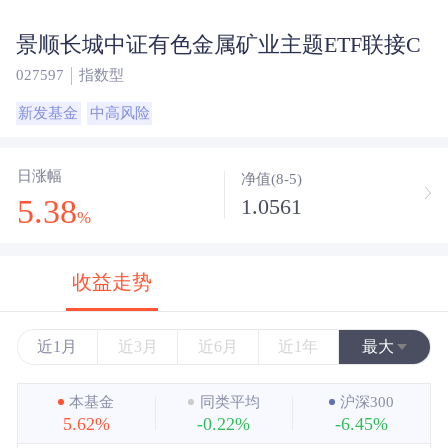
景顺长城中证有色金属矿业主题ETF联接C
027597
指数型
新发基金
中高风险
日涨幅
净值(8-5)
5.38
1.0561
%
收益走势
近1月
近3月
近6月
近1年
最大
近3年
本基金
同类平均
沪深300
5.62%
-0.22%
-6.45%
近5年