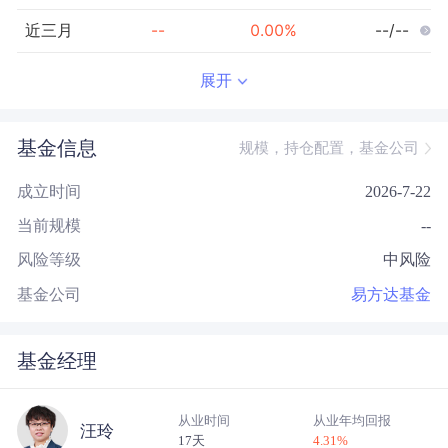
近三月
--
0.00
%
--/--
近半年
--
0.00
%
--/--
展开
近一年
--
0.00
%
--/--
基金信息
规模，持仓配置，基金公司
近三年
--
0.00
%
--/--
成立时间
2026-7-22
近五年
--
0.00
%
--/--
当前规模
--
今年以来
--
0.00
%
--/--
风险等级
中风险
成立以来
0.09
%
--
--/--
基金公司
易方达基金
基金经理
从业时间
从业年均回报
汪玲
17天
4.31
%