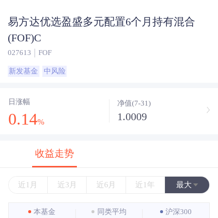
易方达优选盈盛多元配置6个月持有混合
(FOF)C
027613
FOF
新发基金
中风险
日涨幅
净值(7-31)
0.14
1.0009
%
收益走势
近1月
近3月
近6月
近1年
最大
近3年
本基金
同类平均
沪深300