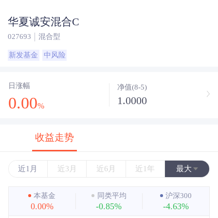
华夏诚安混合C
027693
混合型
新发基金
中风险
日涨幅
净值(8-5)
0.00
1.0000
%
收益走势
近1月
近3月
近6月
近1年
最大
近3年
本基金
同类平均
沪深300
0.00%
-0.85%
-4.63%
近5年