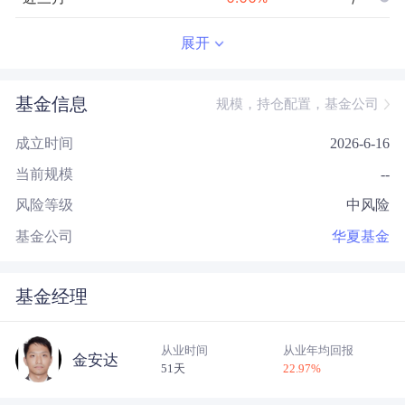
近半年
--
0.00
%
--/--
展开
近一年
--
0.00
%
--/--
基金信息
规模，持仓配置，基金公司
近三年
--
0.00
%
--/--
成立时间
2026-6-16
近五年
--
0.00
%
--/--
当前规模
--
今年以来
--
0.00
%
--/--
风险等级
中风险
成立以来
0.00
%
--
--/--
基金公司
华夏基金
基金经理
从业时间
从业年均回报
金安达
51天
22.97
%